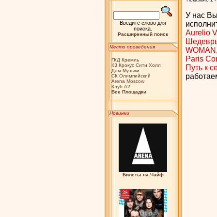
У нас В
Введите слово для
исполнит
поиска.
Aurelio V
Расширенный поиск
Шедевры
Место проведения
WOMAN
Paris C
ГКД Кремль
КЗ Крокус Сити Холл
Путь к с
Дом Музыки
работаем
СК Олимпийский
Arena Moscow
Клуб А2
Bсе Площадки
Новинки
Билеты на Чайф