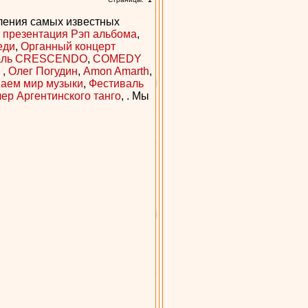
ления самых известных
- презентация Рэп альбома
,
еди
,
Органный концерт
аль CRESCENDO
,
COMEDY
я
,
Олег Погудин
,
Amon Amarth
,
ваем мир музыки
,
Фестиваль
ер Аргентинского танго
, . Мы