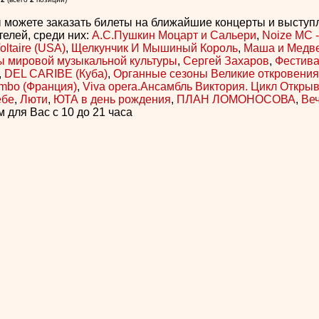
ы можете заказать билеты на ближайшие концерты и выступ
елей, среди них:
А.С.Пушкин Моцарт и Сальери
,
Noize MC 
oltaire (USA)
,
Щелкунчик И Мышиный Король
,
Маша и Медв
 мировой музыкальной культуры
,
Сергей Захаров
,
Фестив
,
DEL CARIBE (Куба)
,
Органные сезоны Великие откровени
ombo (Франция)
,
Viva opera.Ансамбль Виктория. Цикл Откры
ебе
,
Люти
,
ЮТА в день рождения
,
ПЛАН ЛОМОНОСОВА
,
Веч
 для Вас с 10 до 21 часа