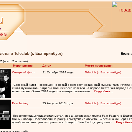
b (г.
леты в Teleclub (г. Екатеринбург)
Билеты
-
2
(всего
2
позиций)
Мероприятие
Дата+
Место проведения
Северный флот
21 Октября 2014 года
Teleclub (г. Екатеринбург)
'Северный Флот' - совершенно новый рок-проект, созданный музыкантами группы 
сингл музыкантов - 'Стрелы' молниеносно взлетел на первое место хит-парада Н
новых песен. Осень 2014 года ознаменуется началом...
Подробнее...
Fear factory
25 Августа 2013 года
Teleclub (г. Екатеринбург)
Первопроходцы индастриал-метал, лос-анджелесская группа Fear Factory, в Екатер
мощь и напор. Прославленные рокеры выступят 25 августа. Билеты на концерт Fea
приобрести советуем поторопиться. Концерт Fear Factory представит...
Подробнее.
-
2
(всего
2
позиций)