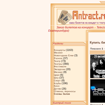
Заказ билетов на концерт
»
Teleclu
Екатеринбург)
Купить би
Разделы
Показано
1
(1163)
Концерты
Мюзикл
(3)
Новогодние Елки
(37)
Разное
(73)
Театр
(366)
Театры
Фестивали
(20)
Экскурсии
(8)
Мюзикл
(6)
Цирк
(37)
Шоу
(8)
Спорт
(196)
Клубы
Кино
(26)
Детям
Отмены, переносы
Схемы Залов
Быстрый поиск
Показано
1