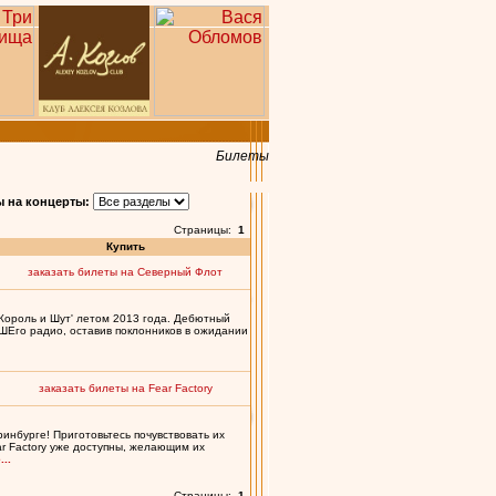
Билеты
 на концерты:
Страницы:
1
Купить
заказать билеты на Северный Флот
'Король и Шут' летом 2013 года. Дебютный
АШЕго радио, оставив поклонников в ожидании
заказать билеты на Fear Factory
инбурге! Приготовьтесь почувствовать их
r Factory уже доступны, желающим их
..
Страницы:
1