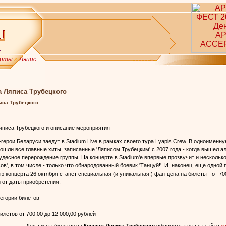
ерты
»
Ляпис
а Ляписа Трубецкого
иса Трубецкого
яписа Трубецкого и описание мероприятия
герои Беларуси заедут в Stadium Live в рамках своего тура Lyapis Crew. В одноименн
ошли все главные хиты, записанные 'Ляписом Трубецким' с 2007 года - когда вышел ал
удесное перерождение группы. На концерте в Stadium'е впервые прозвучит и нескольк
ов', в том числе - только что обнародованный боевик 'Танцуй!'. И, наконец, еще одной
 концерта 26 октября станет специальная (и уникальная!) фан-цена на билеты - от 700
 от даты приобретения.
егории билетов
летов от 700,00 до 12 000,00 рублей
Для заказа билетов на
Концерт Ляписа Трубецкого
оформите заказ на сайте
п