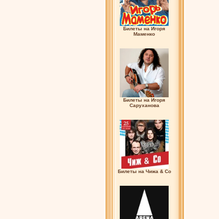
Билеты на Игоря
Маменко
Билеты на Игоря
Саруханова
Билеты на Чижа & Co