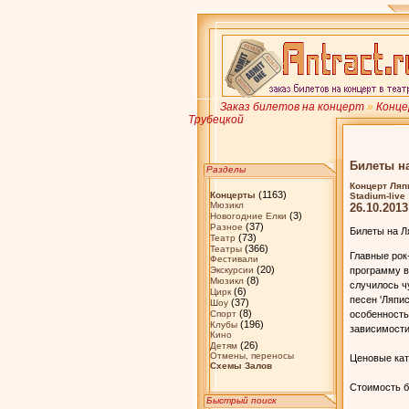
Заказ билетов на концерт
»
Конц
Трубецкой
Билеты н
Разделы
Концерт Ляп
(1163)
Концерты
Stadium-live
Мюзикл
26.10.2013
(3)
Новогодние Елки
(37)
Разное
Билеты на Л
(73)
Театр
(366)
Театры
Главные рок-
Фестивали
(20)
Экскурсии
программу в
(8)
Мюзикл
случилось ч
(6)
Цирк
песен 'Ляпис
(37)
Шоу
(8)
Спорт
особенностью
(196)
Клубы
зависимости
Кино
(26)
Детям
Отмены, переносы
Ценовые кат
Схемы Залов
Стоимость би
Быстрый поиск