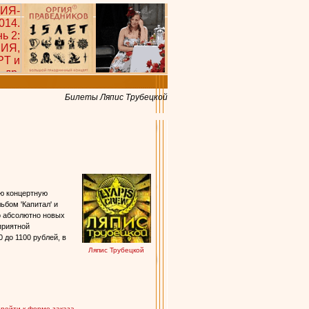
Билеты Ляпис Трубецкой
ую концертную
ьбом 'Капитал' и
о абсолютно новых
 приятной
 до 1100 рублей, в
Ляпис Трубецкой
ерейти к форме заказа