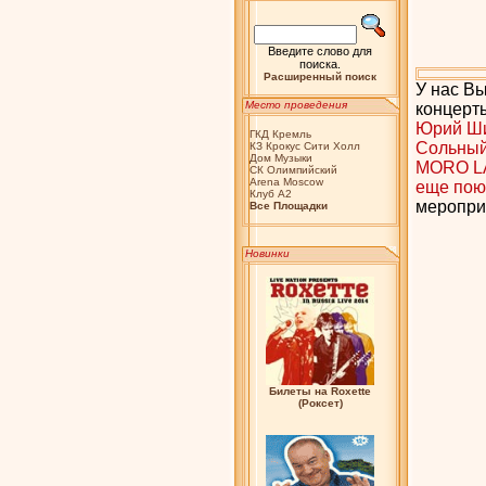
Введите слово для
поиска.
Расширенный поиск
У нас Вы
Место проведения
концерт
Юрий Ш
ГКД Кремль
Сольны
КЗ Крокус Сити Холл
Дом Музыки
MORO L
СК Олимпийский
Arena Moscow
еще пою
Клуб А2
меропри
Bсе Площадки
Новинки
Билеты на Roxette
(Роксет)