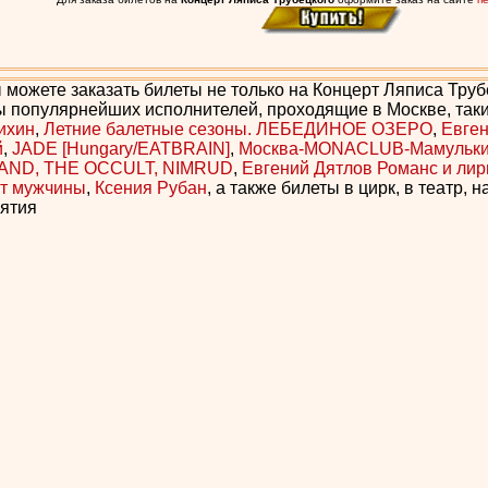
 можете заказать билеты не только на Концерт Ляписа Трубе
ы популярнейших исполнителей, проходящие в Москве, таки
ихин
,
Летние балетные сезоны. ЛЕБЕДИНОЕ ОЗЕРО
,
Евген
й
,
JADE [Hungary/EATBRAIN]
,
Москва-MONACLUB-Мамульки-
AND, THE OCCULT, NIMRUD
,
Евгений Дятлов Романс и лир
т мужчины
,
Ксения Рубан
, а также билеты в цирк, в театр, 
ятия