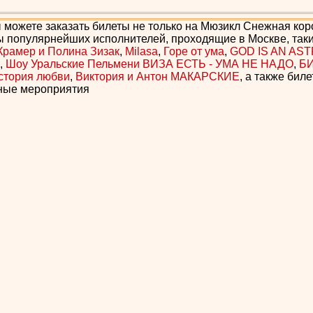
 можете заказать билеты не только на Мюзикл Снежная коро
ы популярнейших исполнителей, проходящие в Москве, таки
Крамер и Полина Зизак
,
Milasa
,
Горе от ума
,
GOD IS AN AS
,
Шоу Уральские Пельмени ВИЗА ЕСТЬ - УМА НЕ НАДО
,
Б
История любви
,
Виктория и Антон МАКАРСКИЕ
, а также биле
ные мероприятия