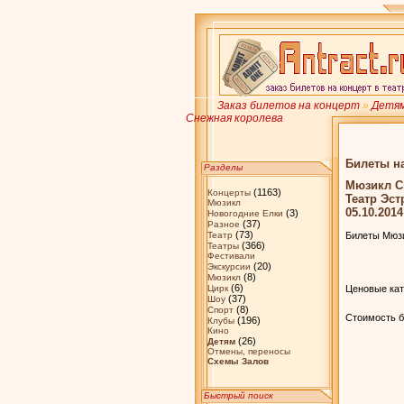
Заказ билетов на концерт
»
Детя
Снежная королева
Билеты н
Разделы
Мюзикл С
(1163)
Концерты
Театр Эс
Мюзикл
05.10.2014
(3)
Новогодние Елки
(37)
Разное
(73)
Театр
Билеты Мюзи
(366)
Театры
Фестивали
(20)
Экскурсии
(8)
Мюзикл
(6)
Цирк
Ценовые кат
(37)
Шоу
(8)
Спорт
Стоимость би
(196)
Клубы
Кино
(26)
Детям
Отмены, переносы
Схемы Залов
Быстрый поиск