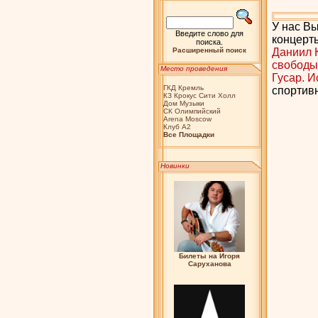
У нас Вы
Введите слово для
концерт
поиска.
Расширенный поиск
Даниил 
свободы
Место проведения
Гусар. 
ГКД Кремль
спортив
КЗ Крокус Сити Холл
Дом Музыки
СК Олимпийский
Arena Moscow
Клуб А2
Bсе Площадки
Новинки
Билеты на Игоря
Саруханова