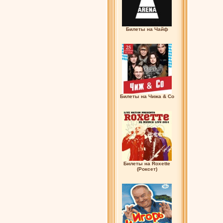
Билеты на Чайф
Билеты на Чижа & Co
Билеты на Roxette
(Роксет)