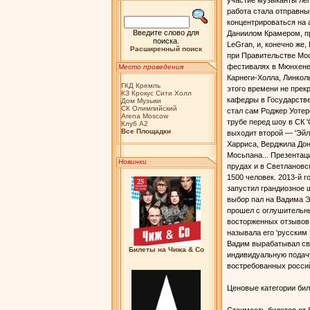
участие музыканты лег
работа стала отправны
концентрироваться на 
Введите слово для
Даниилом Крамером, п
поиска.
LeGran, и, конечно же
Расширенный поиск
при Правительстве Мос
фестивалях в Мюнхене,
Место проведения
Карнеги-Холла, Линкол
ГКД Кремль
этого времени не прек
КЗ Крокус Сити Холл
кафедры в Государстве
Дом Музыки
СК Олимпийский
стал сам Роджер Уотерс
Arena Moscow
трубе перед шоу в СК 
Клуб А2
Bсе Площадки
выходит второй — 'Эйл
Харриса, Верджила Дон
Мосьпана... Презентац
Новинки
прудах и в Светлановс
1500 человек. 2013-й 
запустил грандиозное 
выбор пал на Вадима Э
прошел с оглушительны
восторженных отзывов, 
называла его 'русским 
Вадим вырабатывал св
Билеты на Чижа & Co
индивидуальную подачу
востребованных росси
Ценовые категории бил