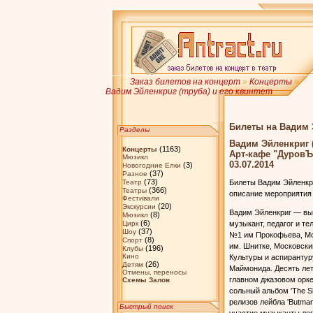
Заказ билетов на концерт
»
Концерты
»
Вадим Эйленкриг (труба) и его квинтет
Билеты на Вадим Э
Разделы
Вадим Эйленкриг (
(1163)
Концерты
Арт-кафе "ДуровЪ
Мюзикл
03.07.2014
(3)
Новогодние Елки
(37)
Разное
(73)
Театр
Билеты Вадим Эйленкриг
(366)
Театры
описание мероприятия
Фестивали
(20)
Экскурсии
Вадим Эйленкриг — вы
(8)
Мюзикл
(6)
Цирк
музыкант, педагог и т
(37)
Шоу
№1 им Прокофьева, Мо
(8)
Спорт
им. Шнитке, Московски
(196)
Клубы
Кино
Культуры и аспирантур
(26)
Детям
Маймонида. Десять лет
Отмены, переносы
главном джазовом орке
Схемы Залов
сольный альбом 'The S
релизов лейбла 'Butma
Быстрый поиск