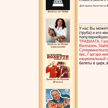
Стоимость билетов от 8
Для заказа билетов на
Билеты на Чайф
У нас Вы может
(труба) и его кв
популярнейших 
ТРАВИАТА
,
Гал
Билеты на Игоря
Виллазон
,
Stah
Саруханова
Суперкинотеатр
бис
,
Гэргэри кия
национальный о
билеты в цирк, 
Билеты на Roxette
(Роксет)