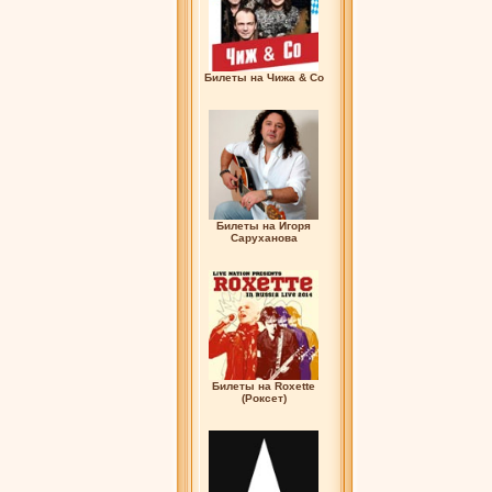
Билеты на Чижа & Co
Билеты на Игоря
Саруханова
Билеты на Roxette
(Роксет)