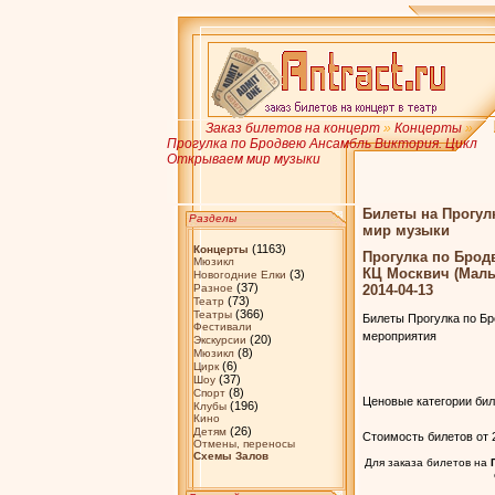
Заказ билетов на концерт
»
Концерты
»
Прогулка по Бродвею Ансамбль Виктория. Цикл
Открываем мир музыки
Билеты на Прогул
Разделы
мир музыки
(1163)
Концерты
Прогулка по Брод
Мюзикл
КЦ Москвич (Малы
(3)
Новогодние Елки
(37)
2014-04-13
Разное
(73)
Театр
(366)
Театры
Билеты Прогулка по Б
Фестивали
мероприятия
(20)
Экскурсии
(8)
Мюзикл
(6)
Цирк
(37)
Шоу
(8)
Спорт
Ценовые категории бил
(196)
Клубы
Кино
(26)
Детям
Стоимость билетов от 2
Отмены, переносы
Схемы Залов
Для заказа билетов на