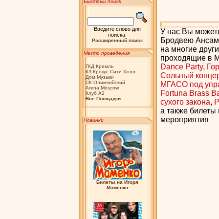
Быстрый поиск
Введите слово для
У нас Вы можете
поиска.
Бродвею Ансамб
Расширенный поиск
на многие друг
Место проведения
проходящие в Мо
Dance Party
,
Го
ГКД Кремль
КЗ Крокус Сити Холл
Сольный конце
Дом Музыки
СК Олимпийский
МГАСО под упр
Arena Moscow
Fortuna Brass 
Клуб А2
Bсе Площадки
сухого закона
,
P
а также билеты 
мероприятия
Новинки
Билеты на Игоря
Маменко