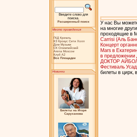
Введите слово для
поиска.
Расширенный поиск
У нас Вы можете
на многие друг
Место проведения
проходящие в Мо
ГКД Кремль
Carrisi (Аль Ба
КЗ Крокус Сити Холл
Концерт органн
Дом Музыки
СК Олимпийский
Mars в Екатери
Arena Moscow
Клуб А2
в предложении д
Bсе Площадки
ДОКТОР АЙБО
Фестиваль Усад
Новинки
билеты в цирк, 
Билеты на Игоря
Саруханова