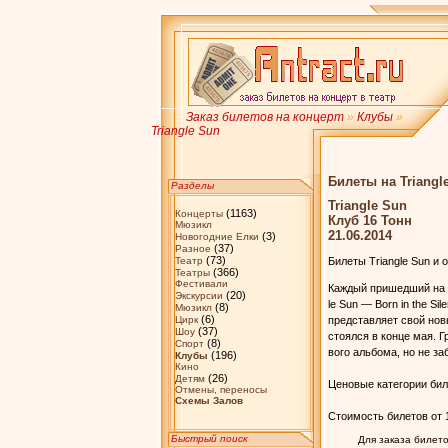
Заказ билетов на концерт
»
Клубы
»
Triangle Sun
Билеты на Triangl
Разделы
Triangle Sun
(1163)
Концерты
Клуб 16 Тонн
Мюзикл
21.06.2014
(3)
Новогодние Елки
(37)
Разное
(73)
Театр
Билеты Triangle Sun и
(366)
Театры
Фестивали
Каждый прише­дший на ко
(20)
Экскурсии
le Sun — Born in the Sil
(8)
Мюзикл
(6)
Цирк
предс­та­вля­ет свой новы
(37)
Шоу
сто­ялся в ко­нце мая. Г
(8)
Спорт
во­го альбома, но не за­б
(196)
Клубы
Кино
(26)
Детям
Ценовые категории бил
Отмены, переносы
Схемы Залов
Стоимость билетов от 1
Быстрый поиск
Для заказа билет