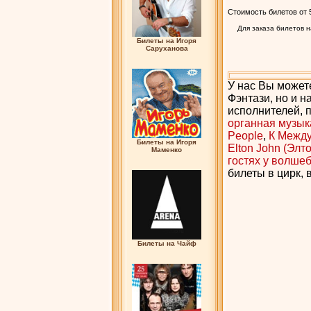
Стоимость билетов от 5
Для заказа билетов 
Билеты на Игоря
Саруханова
У нас Вы можете
Фэнтази, но и 
исполнителей, п
органная музыка
People
,
К Между
Билеты на Игоря
Elton John (Элт
Маменко
гостях у волше
билеты в цирк, 
Билеты на Чайф