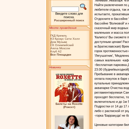
'ленивые'.Аквапарк 'Фэ
Найти развлечения по 
любители отдыха, так
Введите слово для
испытаете, прокатившись
поиска.
Отдохните в бассейне '
Расширенный поиск
бассейне 'Волновой' и 
Место проведения
сказочный мир водных 
маленьких и масса пол
ГКД Кремль
'Калипсо' Вы сможете п
КЗ Крокус Сити Холл
доступным ценам! Расп
Дом Музыки
СК Олимпийский
м.Братиславская) Время
Arena Moscow
горок протяженностью о
Клуб А2
Bсе Площадки
'Лягушатник', 'Медленна
самых маленьких -кафе
-бесплатная парковка Д
Новинки
23.00 (будни/выходной)
Пребывание в аквапар
оплата покупок в баре 
купальные принадлежно
аквапарке Очистка вод
регламентируемая СанП
проходят бесплатно, то
включительно и до 1м 
Билеты на Roxette
Подростки от 14 до 17
(Роксет)
либо с распиской от р
-горка 'Барракуда' не бо
Ценовые категории бил