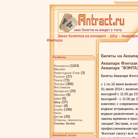
Заказ билетов на концерт
»
Шоу
»
Аквапарк
Фэнтази
Билеты на Аквапа
Разделы
Аквапарк Фэнтази
(1163)
Концерты
Аквапарк "ФЭНТА
Мюзикл
(3)
Новогодние Елки
Билеты Аквапарк Фэнта
(37)
Разное
(73)
Театр
(366)
Театры
с 1 по 10 июня включит
Фестивали
01 июля 2014 г. включи
(20)
Экскурсии
выходной с 11:00 до 23
(8)
Мюзикл
(6)
Цирк
выходной - с 11:00 до 
(37)
Шоу
комплекс с современно
(8)
Спорт
водные аттракционы, во
(196)
Клубы
Кино
водные развлечения. у
(26)
Детям
законы времени и прос
Отмены, переносы
Схемы Залов
эмоции! Экстрим, и сол
профессиональная орга
'Фэнтази' смогут все:
Быстрый поиск