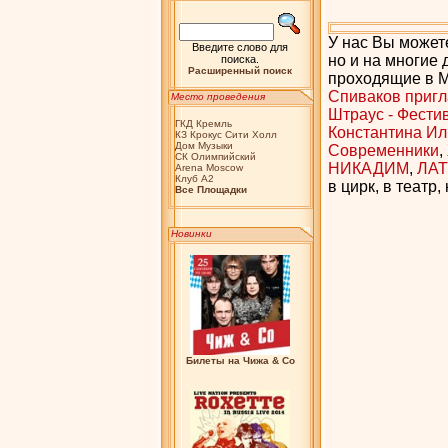
У нас Вы может
Введите слово для
но и на многие
поиска.
Расширенный поиск
проходящие в Мо
Спиваков пригл
Место проведения
Штраус - Фести
ГКД Кремль
Константина Ил
КЗ Крокус Сити Холл
Дом Музыки
Современники
,
СК Олимпийский
НИКАДИМ
,
ЛАТ
Arena Moscow
Клуб А2
в цирк, в театр
Bсе Площадки
Новинки
Билеты на Чижа & Co