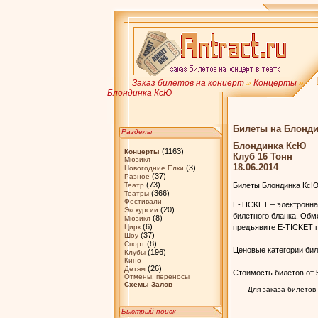
Заказ билетов на концерт
»
Концерты
»
Блондинка КсЮ
Билеты на Блонд
Разделы
Блондинка КсЮ
(1163)
Концерты
Клуб 16 Тонн
Мюзикл
18.06.2014
(3)
Новогодние Елки
(37)
Разное
(73)
Театр
Билеты Блондинка КсЮ
(366)
Театры
Фестивали
E-TICKET – электронна
(20)
Экскурсии
билетного бланка. Обм
(8)
Мюзикл
(6)
Цирк
предъявите E-TICKET п
(37)
Шоу
(8)
Спорт
Ценовые категории бил
(196)
Клубы
Кино
(26)
Детям
Стоимость билетов от 5
Отмены, переносы
Схемы Залов
Для заказа билетов
Быстрый поиск