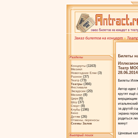
Заказ билетов на концерт
»
Теат
Билеты н
Разделы
Иллюзио
(1163)
Концерты
Театр МОС
Мюзикл
28.06.2014
(3)
Новогодние Елки
(37)
Разное
(73)
Театр
Билеты Иллю
(366)
Театры
Фестивали
Автор идеи:
(20)
Экскурсии
крутят ещё 
(8)
Мюзикл
(6)
Цирк
мерцающим э
(37)
Шоу
итальянский
(8)
Спорт
за другой с
(196)
Клубы
Кино
экрана геро
(26)
Детям
родиться лю
Отмены, переносы
минут
Схемы Залов
Ценовые кат
Быстрый поиск