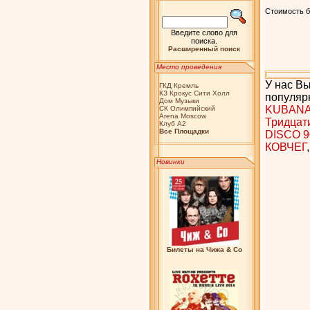
Стоимость би
Введите слово для
поиска.
Расширенный поиск
Место проведения
У нас Вы
ГКД Кремль
КЗ Крокус Сити Холл
популяр
Дом Музыки
KUBANA 
СК Олимпийский
Arena Moscow
Тридцат
Клуб А2
Bсе Площадки
DISCO 9
КОВЧЕГ
Новинки
Билеты на Чижа & Co