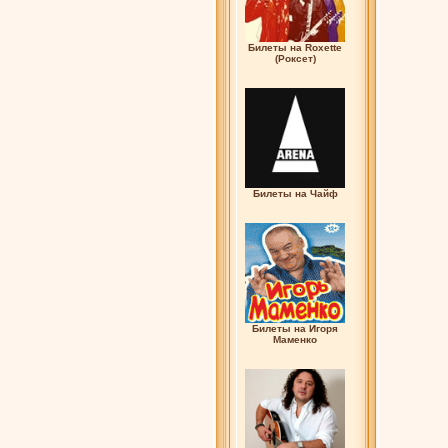
Билеты на Roxette
(Роксет)
Билеты на Чайф
Билеты на Игоря
Маменко