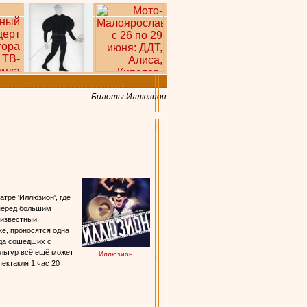
Билеты Иллюзион
тре 'Иллюзион', где
 перед большим
 известный
ке, проносятся одна
ада сошедших с
ультур всё ещё может
Иллюзион
ектакля 1 час 20