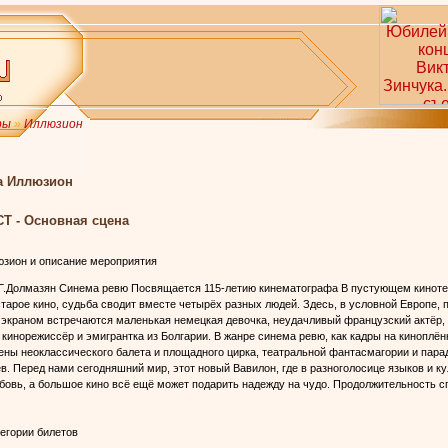
ры
»
Иллюзион
а Иллюзион
н
Т - Основная сцена
зион и описание мероприятия
 Г.Долмазян Синема ревю Посвящается 115-летию кинематографа В пустующем кинотеа
старое кино, судьба сводит вместе четырёх разных людей. Здесь, в условной Европе,
краном встречаются маленькая немецкая девочка, неудачливый французский актёр,
 кинорежиссёр и эмигрантка из Болгарии. В жанре синема ревю, как кадры на киноплён
цены неоклассического балета и площадного цирка, театральной фантасмагории и пар
ев. Перед нами сегодняшний мир, этот новый Вавилон, где в разноголосице языков и к
бовь, а большое кино всё ещё может подарить надежду на чудо. Продолжительность сп
егории билетов