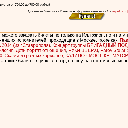
летов от 700,00 до 700,00 рублей
Для заказа билетов на
Иллюзион
оформите заказ на сайте
перейти к 
 можете заказать билеты не только на Иллюзион, но и на м
нейших исполнителей, проходящие в Москве, такие как:
Пав
2014 (из г.Ставрополя)
,
Концерт группы БРИГАДНЫЙ ПО
илогия
,
Дети портят отношения
,
РУКИ ВВЕРХ!
,
Parov Stelar
0
,
Сказки из разных карманов
,
КАЛИНОВ МОСТ, КРЕМАТОР
, а также билеты в цирк, в театр, на шоу, на спортивные ме