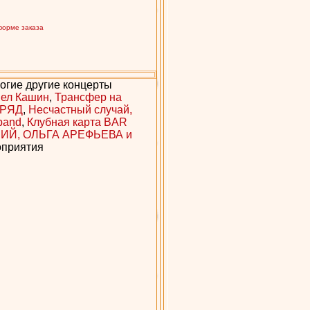
форме заказа
ногие другие концерты
ел Кашин
,
Трансфер на
ДРЯД
,
Несчастный случай,
 band
,
Клубная карта BAR
ИЙ, ОЛЬГА АРЕФЬЕВА и
роприятия