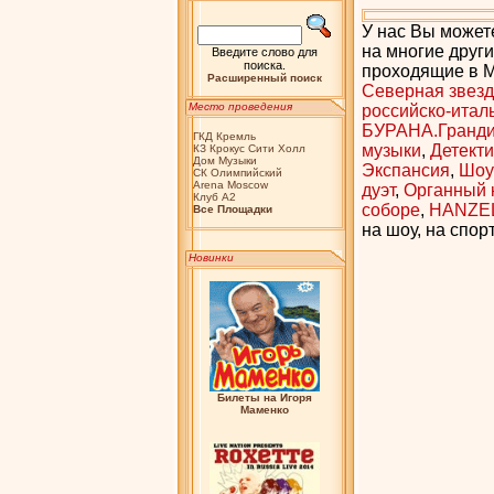
У нас Вы можете
на многие друг
Введите слово для
поиска.
проходящие в Мо
Расширенный поиск
Северная звезд
Место проведения
российско-ита
БУРАНА.Гранди
ГКД Кремль
музыки
,
Детект
КЗ Крокус Сити Холл
Дом Музыки
Экспансия
,
Шоу
СК Олимпийский
Arena Moscow
дуэт
,
Органный к
Клуб А2
соборе
,
HANZE
Bсе Площадки
на шоу, на спо
Новинки
Билеты на Игоря
Маменко