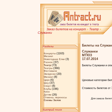
Заказ билетов на концерт
»
Театр
»
Служанки
Билеты на Служан
Разделы
Служанки
(1163)
Концерты
МТЮЗ
Мюзикл
17.07.2014
(3)
Новогодние Елки
(37)
Разное
(73)
Театр
Билеты Служанки и оп
(366)
Театры
Фестивали
(20)
Экскурсии
(8)
Мюзикл
(6)
Цирк
Ценовые категории бил
(37)
Шоу
(8)
Спорт
Стоимость билетов от 7
(196)
Клубы
Кино
(26)
Детям
Отмены, переносы
Для заказа биле
Схемы Залов
Быстрый поиск